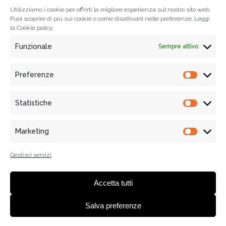
Utilizziamo i cookie per offrirti la migliore esperienza sul nostro sito web.
Puoi scoprire di più sui cookie o come disattivarli nelle preferenze. Leggi
la
Cookie policy.
Funzionale
Sempre attivo
Preferenze
Prefere
Statistiche
Statisti
© 2021
Associazione Tempi Moderni
, Tutti i diritti riservati
Via Mercanti n. 70 - 84121 Salerno, Italy
Marketing
Marketi
Informativa Privacy
|
Cookie policy
| P.IVA e C.F. 05455020650 |
WebDesign:
alkestudio.it
Gestisci servizi
Accetta tutti
Salva preferenze