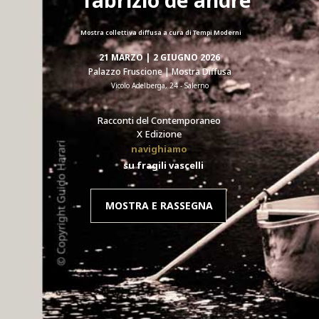
Mostra collettiva diffusa a cura di Tempi Moderni
21 MARZO | 2 GIUGNO 2026
Palazzo Fruscione | Mostra Diffusa
Vicolo Adelberga, 24 - Salerno
Racconti del Contemporaneo
X Edizione
navighiamo
su fragili vascelli
MOSTRA E RASSEGNA