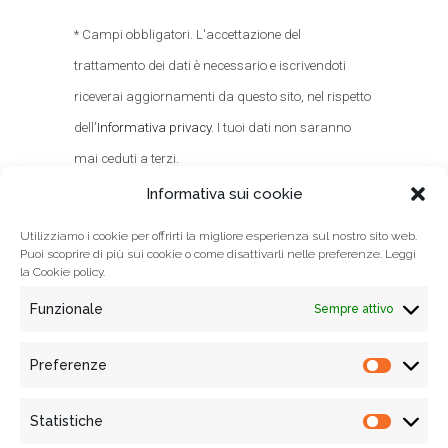
* Campi obbligatori. L'accettazione del
trattamento dei dati è necessario e iscrivendoti
riceverai aggiornamenti da questo sito, nel rispetto
dell'
Informativa privacy
. I tuoi dati non saranno
mai ceduti a terzi.
Informativa sui cookie
Utilizziamo i cookie per offrirti la migliore esperienza sul nostro sito web.
Puoi scoprire di più sui cookie o come disattivarli nelle preferenze. Leggi
la
Cookie policy.
Funzionale
Sempre attivo
Preferenze
Prefere
Statistiche
Statisti
© 2021
Associazione Tempi Moderni
, Tutti i diritti riservati