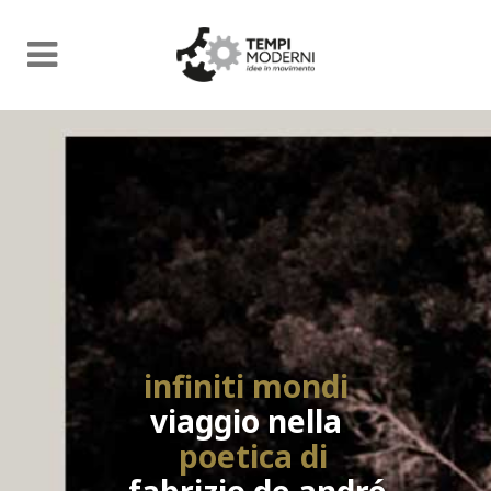
infiniti mondi
viaggio nella
poetica di
fabrizio de andré