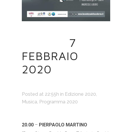
04 GEN
7
FEBBRAIO
2020
Posted at 22:55h
in
Edizione 2020
,
Musica
,
Programma 2020
20.00
–
PIERPAOLO MARTINO