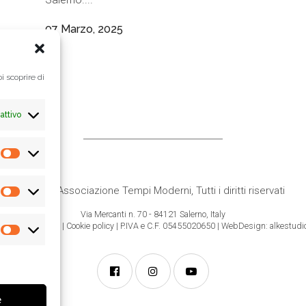
07 Marzo, 2025
i scoprire di
attivo
Preferenze
© 2021
Associazione Tempi Moderni
, Tutti i diritti riservati
Statistiche
Via Mercanti n. 70 - 84121 Salerno, Italy
formativa Privacy
|
Cookie policy
| P.IVA e C.F. 05455020650 |
WebDesign: alkestudio
Marketing
e