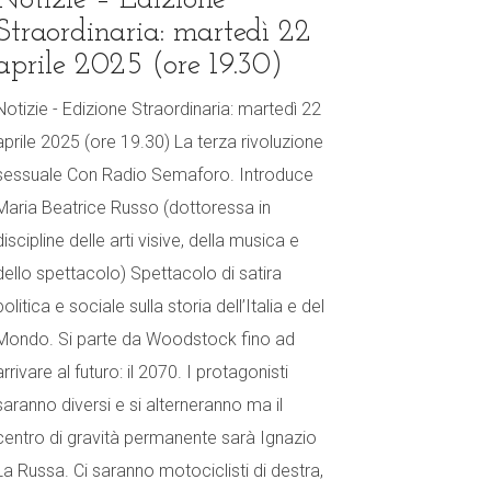
Notizie – Edizione
Straordinaria: martedì 22
aprile 2025 (ore 19.30)
Notizie - Edizione Straordinaria: martedì 22
aprile 2025 (ore 19.30) La terza rivoluzione
sessuale Con Radio Semaforo. Introduce
Maria Beatrice Russo (dottoressa in
discipline delle arti visive, della musica e
dello spettacolo) Spettacolo di satira
politica e sociale sulla storia dell’Italia e del
Mondo. Si parte da Woodstock fino ad
arrivare al futuro: il 2070. I protagonisti
saranno diversi e si alterneranno ma il
centro di gravità permanente sarà Ignazio
La Russa. Ci saranno motociclisti di destra,