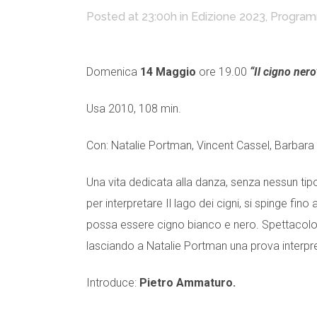
Posted at 23:00h
in
Edizione 2023
,
Program
Domenica
14 Maggio
ore 19.00
“Il cigno nero
Usa 2010, 108 min.
Con: Natalie Portman, Vincent Cassel, Barbara
Una vita dedicata alla danza, senza nessun tip
per interpretare Il lago dei cigni, si spinge fino
possa essere cigno bianco e nero. Spettacolo 
lasciando a Natalie Portman una prova interpr
Introduce:
Pietro Ammaturo.