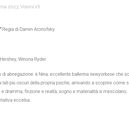
ma 2023
,
Visioni VII
”
Regia di Darren Aronofsky
 Hershey, Winona Ryder.
o di abnegazione: è Nina, eccellente ballerina newyorkese che sc
 ai lati più oscuri della propria psiche, arrivando a scoprire come s
e dramma, finzione e realtà, sogno e materialità si mescolano,
etativa eccelsa.