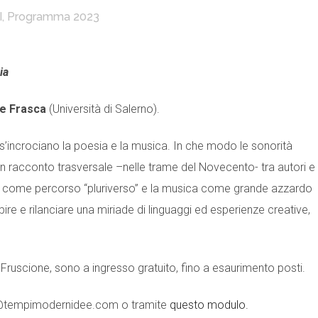
I
,
Programma 2023
ia
le Frasca
(Università di Salerno).
ni s’incrociano la poesia e la musica. In che modo le sonorità
Un racconto trasversale –nelle trame del Novecento- tra autori e
esa come percorso “pluriverso” e la musica come grande azzardo
bire e rilanciare una miriade di linguaggi ed esperienze creative,
zo Fruscione, sono a ingresso gratuito, fino a esaurimento posti.
ng@tempimodernidee.com o tramite
questo modulo.