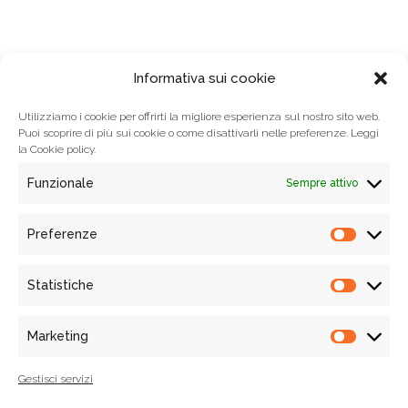
EDIZIONI
Informativa sui cookie
Utilizziamo i cookie per offrirti la migliore esperienza sul nostro sito web.
Puoi scoprire di più sui cookie o come disattivarli nelle preferenze. Leggi
la
Cookie policy.
Funzionale
Sempre attivo
Preferenze
Prefere
Statistiche
Statisti
© 2021
Associazione Tempi Moderni
, Tutti i diritti riservati
Via Mercanti n. 70 - 84121 Salerno, Italy
Marketing
Marketi
Informativa Privacy
|
Cookie policy
| P.IVA e C.F. 05455020650 |
WebDesign:
alkestudio.it
Gestisci servizi