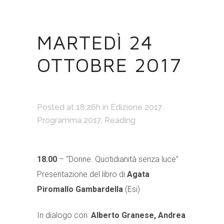
29 OTT
MARTEDÌ 24
OTTOBRE 2017
Posted at 18:26h
in
Edizione 2017
,
Programma 2017
,
Reading
18.00
– “Donne. Quotidianità senza luce”
Presentazione del libro di
Agata
Piromallo Gambardella
(Esi)
In dialogo con:
Alberto Granese, Andrea