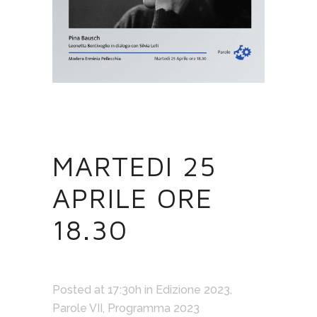
05 APR
MARTEDI 25
APRILE ORE
18.30
Posted at 17:30h
in
Edizione 2023
,
Parole VII
,
Programma 2023