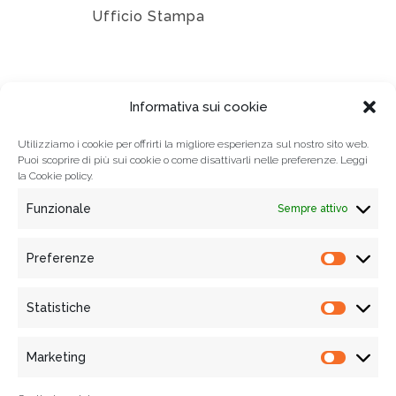
Ufficio Stampa
EDIZIONI
Informativa sui cookie
Utilizziamo i cookie per offrirti la migliore esperienza sul nostro sito web.
Puoi scoprire di più sui cookie o come disattivarli nelle preferenze. Leggi
la
Cookie policy.
Funzionale
Sempre attivo
Preferenze
Prefere
Statistiche
Statisti
© 2021
Associazione Tempi Moderni
, Tutti i diritti riservati
Via Mercanti n. 70 - 84121 Salerno, Italy
Marketing
Marketi
Informativa Privacy
|
Cookie policy
| P.IVA e C.F. 05455020650 |
WebDesign:
alkestudio.it