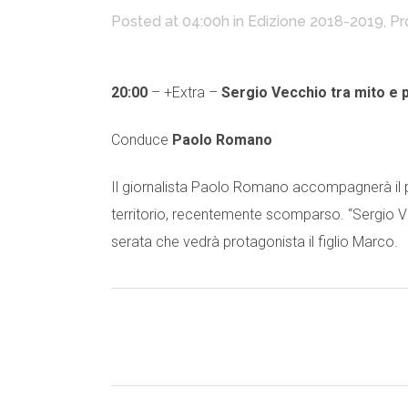
Posted at 04:00h
in
Edizione 2018-2019
,
Pr
20:00
– +Extra –
Sergio Vecchio tra mito e po
Conduce
Paolo Romano
Il giornalista Paolo Romano accompagnerà il pubb
territorio, recentemente scomparso. “Sergio Vec
serata che vedrà protagonista il figlio Marco.