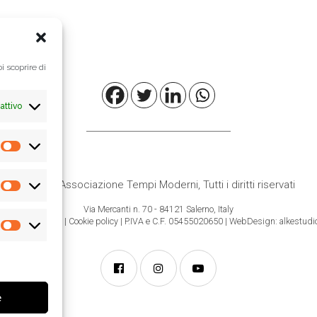
i scoprire di
attivo
Preferenze
© 2021
Associazione Tempi Moderni
, Tutti i diritti riservati
Statistiche
Via Mercanti n. 70 - 84121 Salerno, Italy
formativa Privacy
|
Cookie policy
| P.IVA e C.F. 05455020650 |
WebDesign: alkestudio
Marketing
e