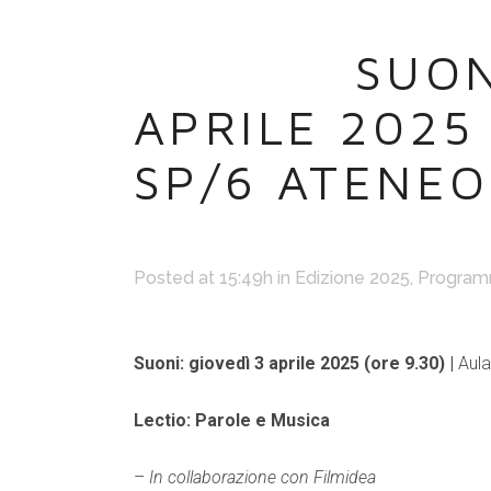
07 MAR
SUON
APRILE 2025 
SP/6 ATENEO
Posted at 15:49h
in
Edizione 2025
,
Program
Suoni: giovedì 3 aprile 2025 (ore 9.30) |
Aula
Lectio: Parole e Musica
–
In collaborazione con Filmidea