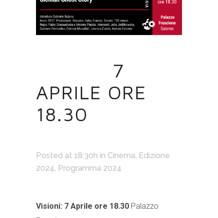
01 MAR
7
APRILE ORE
18.30
Posted at 18:30h
in
Cinema
,
Edizione
2024
,
Programma 2024
Visioni: 7 Aprile ore 18.30
Palazzo