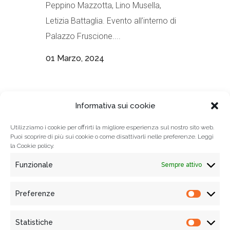
Peppino Mazzotta, Lino Musella,
Letizia Battaglia. Evento all’interno di
Palazzo Fruscione....
01 Marzo, 2024
Informativa sui cookie
1
2
Utilizziamo i cookie per offrirti la migliore esperienza sul nostro sito web.
Puoi scoprire di più sui cookie o come disattivarli nelle preferenze. Leggi
la
Cookie policy.
Funzionale
Sempre attivo
Preferenze
Prefere
Statistiche
Statisti