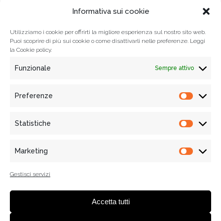
EDIZIONI
Informativa sui cookie
Utilizziamo i cookie per offrirti la migliore esperienza sul nostro sito web.
Puoi scoprire di più sui cookie o come disattivarli nelle preferenze. Leggi
la
Cookie policy.
Funzionale
Sempre attivo
Preferenze
Prefere
Statistiche
Statisti
© 2021
Associazione Tempi Moderni
, Tutti i diritti riservati
Via Mercanti n. 70 - 84121 Salerno, Italy
Marketing
Marketi
Informativa Privacy
|
Cookie policy
| P.IVA e C.F. 05455020650 |
WebDesign:
alkestudio.it
Gestisci servizi
Accetta tutti