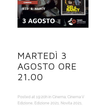
04 LUG
MARTEDÌ 3
AGOSTO ORE
21.00
Posted at 19:20h
in
Cinema
,
Cinema V
Edizione
,
Edizione 2021
,
Novita 2021
,