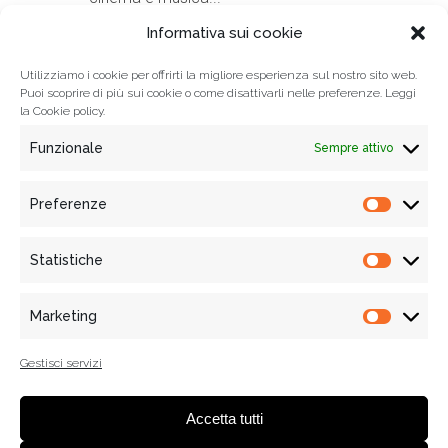
Informativa sui cookie
19 Luglio, 2021
Utilizziamo i cookie per offrirti la migliore esperienza sul nostro sito web.
Puoi scoprire di più sui cookie o come disattivarli nelle preferenze. Leggi
la
Cookie policy.
Funzionale
Sempre attivo
Preferenze
Prefere
Statistiche
Statisti
© 2021
Associazione Tempi Moderni
, Tutti i diritti riservati
Via Mercanti n. 70 - 84121 Salerno, Italy
Marketing
Marketi
Informativa Privacy
|
Cookie policy
| P.IVA e C.F. 05455020650 |
WebDesign:
alkestudio.it
Gestisci servizi
Accetta tutti