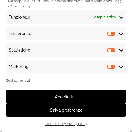
Puoi scoprire di più sui cookie o come disattivarli nelle preferenze. Leggi
la
Cookie policy.
Funzionale
Sempre attivo
Preferenze
Prefere
Statistiche
Statisti
Marketing
Marketi
Gestisci servizi
Accetta tutti
Salva preferenze
Cookie Policy
Privacy policy