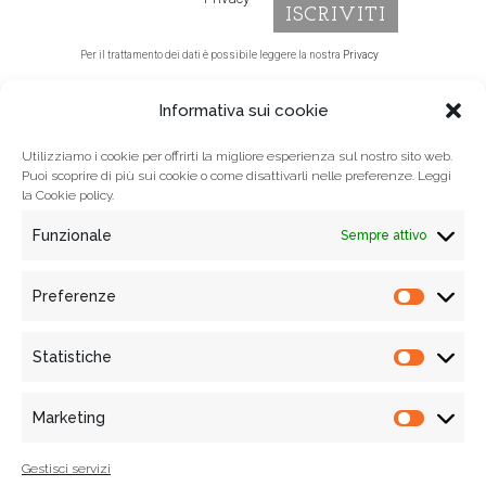
Per il trattamento dei dati è possibile leggere la nostra
Privacy
policy.
Informativa sui cookie
Utilizziamo i cookie per offrirti la migliore esperienza sul nostro sito web.
Puoi scoprire di più sui cookie o come disattivarli nelle preferenze. Leggi
la
Cookie policy.
Funzionale
Sempre attivo
Preferenze
Prefere
Statistiche
Statisti
© 2021
Associazione Tempi Moderni
, Tutti i diritti riservati
Via Mercanti n. 70 - 84121 Salerno, Italy
Marketing
Marketi
Informativa Privacy
|
Cookie policy
| P.IVA e C.F. 05455020650 |
WebDesign:
alkestudio.it
Gestisci servizi